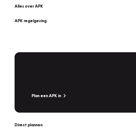
Alles over APK
APK regelgeving
APK Keuring bij Vakgarage!
Is het weer tijd voor de jaarlijkse APK? Ga snel naar V
Plan een APK in
Direct plannen