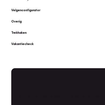
Velgenconfigurator
Overig
Trekhaken
Vakantiecheck
Plan een
Werkplaatsafspraak
Is uw auto toe aan Onderhoud, Bandenwissel of een Va