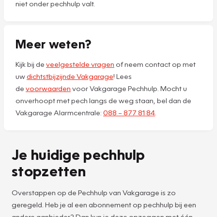
niet onder pechhulp valt.
Meer weten?
Kijk bij de
veelgestelde vragen
of neem contact op met
uw
dichtstbijzijnde Vakgarage
! Lees
de
voorwaarden
voor Vakgarage Pechhulp. Mocht u
onverhoopt met pech langs de weg staan, bel dan de
Vakgarage Alarmcentrale:
088 – 877 81 84
.
Je huidige pechhulp
stopzetten
Overstappen op de Pechhulp van Vakgarage is zo
geregeld. Heb je al een abonnement op pechhulp bij een
andere aanbieder? Dan kun je deze opzeggen met één