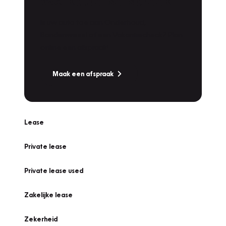
Werkplaatsafspraak
Is uw auto toe aan Onderhoud,
Bandenwissel of een Vakantiecheck? Plan
online een afspraak!
Maak een afspraak
Lease
Private lease
Private lease used
Zakelijke lease
Zekerheid