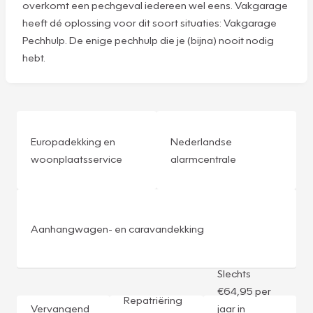
overkomt een pechgeval iedereen wel eens. Vakgarage
heeft dé oplossing voor dit soort situaties: Vakgarage
Pechhulp. De enige pechhulp die je (bijna) nooit nodig
hebt.
Europadekking en
Nederlandse
woonplaatsservice
alarmcentrale
Aanhangwagen- en caravandekking
Slechts
€64,95 per
Repatriëring
Vervangend
jaar in