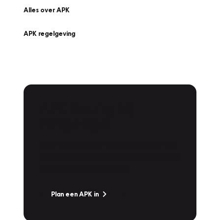
Alles over APK
APK regelgeving
APK Keuring bij
Vakgarage!
Is het weer tijd voor de jaarlijkse APK? Ga
snel naar Vakgarage bij u in de buurt, en ga
zonder zorgen de weg op!
Plan een APK in