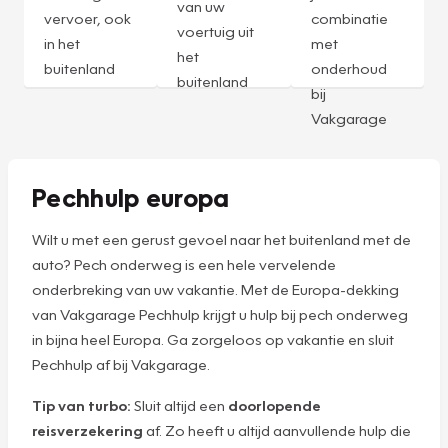
van uw
vervoer, ook
combinatie
voertuig uit
in het
met
het
buitenland
onderhoud
buitenland
bij
Vakgarage
Pechhulp europa
Wilt u met een gerust gevoel naar het buitenland met de
auto? Pech onderweg is een hele vervelende
onderbreking van uw vakantie. Met de Europa-dekking
van Vakgarage Pechhulp krijgt u hulp bij pech onderweg
in bijna heel Europa. Ga zorgeloos op vakantie en sluit
Pechhulp af bij Vakgarage.
Tip van turbo:
Sluit altijd een
doorlopende
reisverzekering
af. Zo heeft u altijd aanvullende hulp die