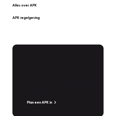
Alles over APK
APK regelgeving
APK Keuring bij
Vakgarage!
Is het weer tijd voor de jaarlijkse APK? Ga
snel naar Vakgarage bij u in de buurt, en ga
zonder zorgen de weg op!
Plan een APK in