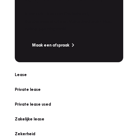
Werkplaatsafspraak
Is uw auto toe aan Onderhoud,
Bandenwissel of een Vakantiecheck? Plan
online een afspraak!
Maak een afspraak
Lease
Private lease
Private lease used
Zakelijke lease
Zekerheid