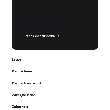
Werkplaatsafspraak
Is uw auto toe aan Onderhoud,
Bandenwissel of een Vakantiecheck? Plan
online een afspraak!
Maak een afspraak
Lease
Private lease
Private lease used
Zakelijke lease
Zekerheid