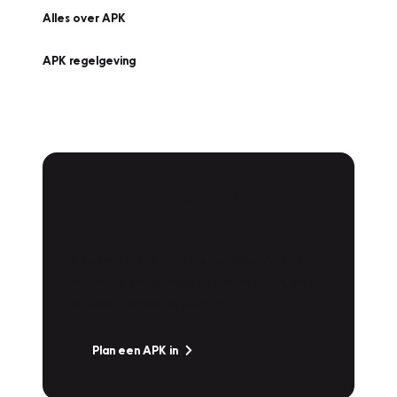
Alles over APK
APK regelgeving
APK Keuring bij
Vakgarage!
Is het weer tijd voor de jaarlijkse APK? Ga
snel naar Vakgarage bij u in de buurt, en ga
zonder zorgen de weg op!
Plan een APK in