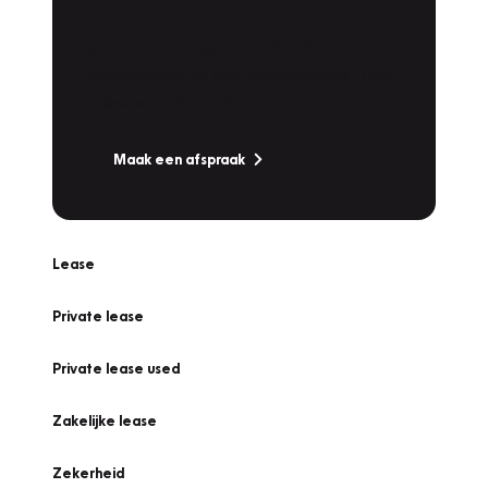
Werkplaatsafspraak
Is uw auto toe aan Onderhoud,
Bandenwissel of een Vakantiecheck? Plan
online een afspraak!
Maak een afspraak
Lease
Private lease
Private lease used
Zakelijke lease
Zekerheid