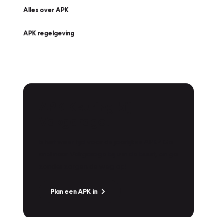
Alles over APK
APK regelgeving
APK Keuring bij
Vakgarage!
Is het weer tijd voor de jaarlijkse APK? Ga
snel naar Vakgarage bij u in de buurt, en ga
zonder zorgen de weg op!
Plan een APK in